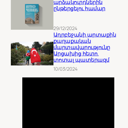
արձակուրդներին
ընթերցելու համար
29/12/2024
Ադրբեջանի արտաքին
քաղաքական
մարտավարությունը
Արցախից հետո.
տոտալ պատերազմ
10/03/2024