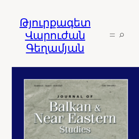
Skip
to
Թյուրքագետ
content
Վարուժան
Գեղամյան