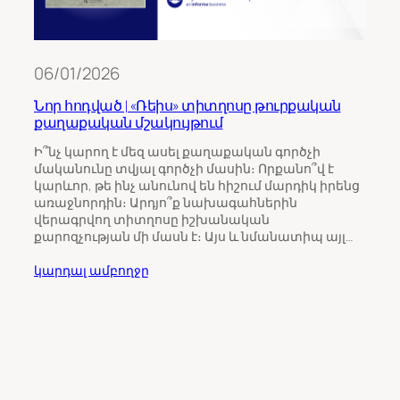
06/01/2026
Նոր հոդված | «Ռեիս» տիտղոսը թուրքական
քաղաքական մշակույթում
11/0
Ի՞նչ կարող է մեզ ասել քաղաքական գործչի
մականունը տվյալ գործչի մասին։ Որքանո՞վ է
Թու
կարևոր, թե ինչ անունով են հիշում մարդիկ իրենց
ինչպ
առաջնորդին։ Արդյո՞ք նախագահներին
Հայ
վերագրվող տիտղոսը իշխանական
քարոզչության մի մասն է։ Այս և նմանատիպ այլ…
Հայա
ընտր
կարդալ ամբողջը
վրա 
միջ
ուշա
որպ
ընտր
կարդ