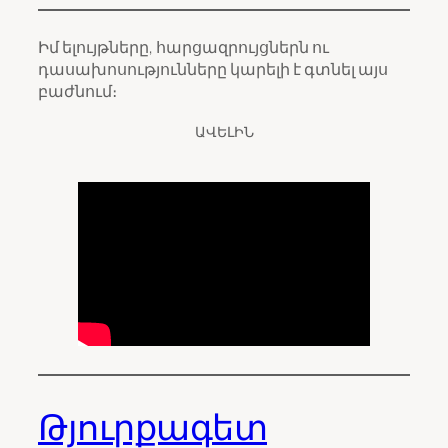
Իմ ելույթները, հարցազրույցներն ու
դասախոսությունները կարելի է գտնել այս
բաժնում։
ԱՎԵԼԻՆ
Թյուրքագետ