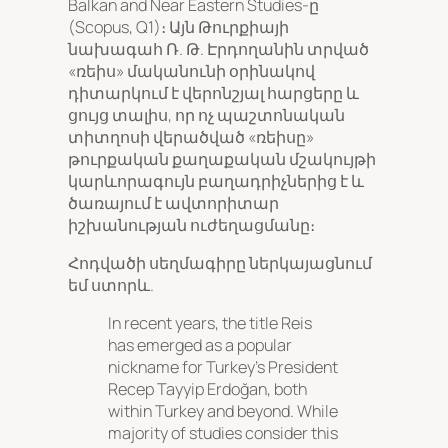
Balkan and Near Eastern Studies-ը
(Scopus, Q1)։ Այն Թուրքիայի
նախագահ Ռ. Թ. Էրդողանին տրված
«ռեիս» մականունի օրինակով
դիտարկում է վերոնշյալ հարցերը և
ցույց տալիս, որ ոչ պաշտոնական
տիտղոսի վերածված «ռեիսը»
թուրքական քաղաքական մշակույթի
կարևորագույն բաղադրիչներից է և
ծառայում է ավտորիտար
իշխանության ուժեղացմանը։
Հոդվածի սեղմագիրը ներկայացնում
եմ ստորև.
In recent years, the title Reis
has emerged as a popular
nickname for Turkey’s President
Recep Tayyip Erdoğan, both
within Turkey and beyond. While
majority of studies consider this