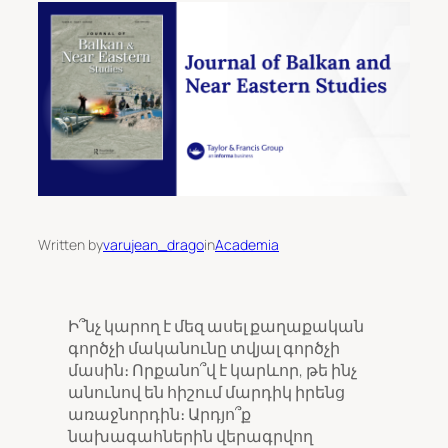
Written by
varujean_drago
in
Academia
Ի՞նչ կարող է մեզ ասել քաղաքական
գործչի մականունը տվյալ գործչի
մասին։ Որքանո՞վ է կարևոր, թե ինչ
անունով են հիշում մարդիկ իրենց
առաջնորդին։ Արդյո՞ք
նախագահներին վերագրվող