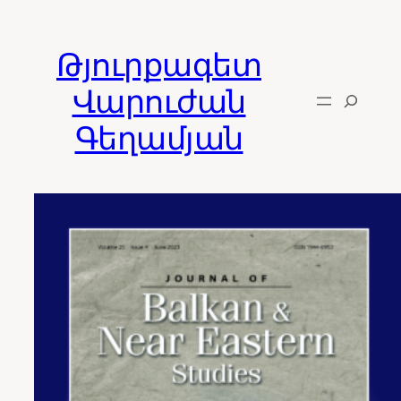
Skip
to
Թյուրքագետ
content
Վարուժան
Գեղամյան