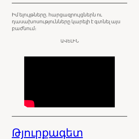
Իմ ելույթները, հարցազրույցներն ու
դասախոսությունները կարելի է գտնել այս
բաժնում։
ԱՎԵԼԻՆ
Թյուրքագետ