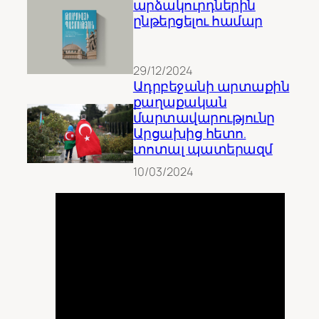
արձակուրդներին
ընթերցելու համար
29/12/2024
Ադրբեջանի արտաքին
քաղաքական
մարտավարությունը
Արցախից հետո.
տոտալ պատերազմ
10/03/2024