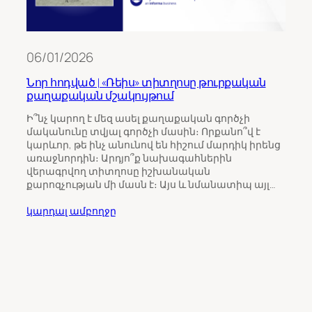
06/01/2026
Նոր հոդված | «Ռեիս» տիտղոսը թուրքական
քաղաքական մշակույթում
11/0
Ի՞նչ կարող է մեզ ասել քաղաքական գործչի
մականունը տվյալ գործչի մասին։ Որքանո՞վ է
Թու
կարևոր, թե ինչ անունով են հիշում մարդիկ իրենց
ինչպ
առաջնորդին։ Արդյո՞ք նախագահներին
Հայ
վերագրվող տիտղոսը իշխանական
քարոզչության մի մասն է։ Այս և նմանատիպ այլ…
Հայա
ընտր
կարդալ ամբողջը
վրա 
միջ
ուշա
որպ
ընտր
կարդ