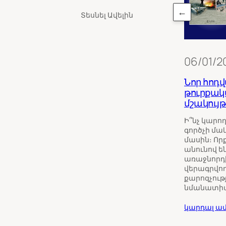
←
Տեսնել Ավելին
06/01/2
Նոր հոդվ
թուրքա
մշակույթ
Ի՞նչ կարո
գործչի մա
մասին։ Որք
անունով են
առաջնորդի
վերագրվո
քարոզչությ
նմանատիպ
կարդալ ամ