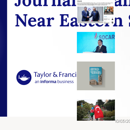
թուրք
այցել
11/05/2
«Միջան
Թուրք
Ջ. Յըլ
04/05/
5 գիրք
ընթերց
29/12/2
Ադրբե
քաղա
մարտա
Արցախ
պատե
10/03/2