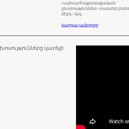
«աշխարհաքաղաքական
ընտրություններ» տարբեր բևե
միջև։ Այդ…
կարդալ ամբողջը
ախոսությունները կարելի