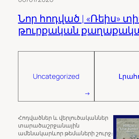
Նոր հոդված | «Ռեիս» տ
թուրքական քաղաքական
Uncategorized
Լրահ
Հոդվածներ և վերլուծականներ
տարածաշրջանային
ամենակարևոր թեմաների շուրջ։