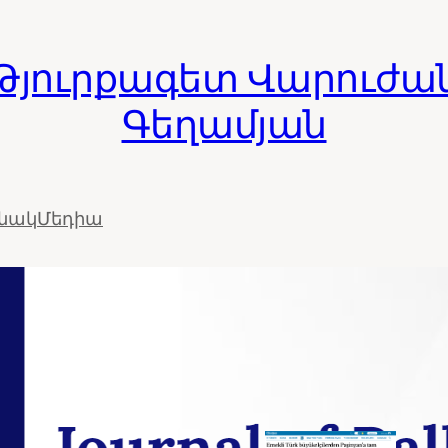
Թյուրքագետ Վարուժա
Գեղամյան
ւնակ
Մեդիա
Թուրք
«դեսան