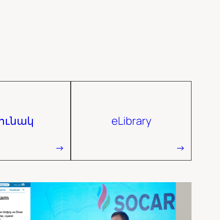
յունակ
eLibrary