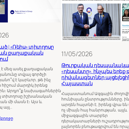
026
ած | «Ռեիս» տիտղոսը
կան քաղաքական
11/05/2026
ում
Թուրքական դեսպանակա
ղ է մեզ ասել քաղաքական
«դեսանտը». ինչպես երեք 
կանունը տվյալ գործչի
դիվանագետներ այցելեցի
անո՞վ է կարևոր, թե ինչ
Հայաստան
 հիշում մարդիկ իրենց
ն։ Արդյո՞ք նախագահներին
Հայաստանում Ազգային ժողովի 
ղ տիտղոսը իշխանական
հունիսյան ընտրությունները, ի
ան մի մասն է։ Այս և
արդեն հայտնի է, իրենց վրա են
 այլ…
ոչ միայն հայ հանրության, այլև
միջազգային տարբեր
բողջը
դերակատարների ուշադրությու
լայնորեն բնութագրվում են որ