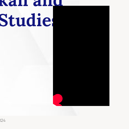
 դիվանագետներ
եցին Հայաստան
026
ցքի» քարոզիչը.
իայի փոխնախագահ
մազի այցը Երևան
2026
 արձակուրդներին
ելու համար
024
ջանի արտաքին
քական
վարությունը
ից հետո. տոտալ
րազմ
024