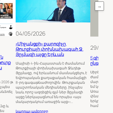
→
04/05/2026
«Միջանցքի» քարոզիչը.
29/12/20
Թուրքիայի փոխնախագահ Ջ.
Յըլմազի այցը Երևան
ն
5 գիրք ա
թուրք
ընթերցել
Մայիսի 4-ին Հայաստան է ժամանում
ն
Թուրքիայի փոխնախագահ Ջևդեթ
Սիրելի՛ ըն
Յըլմազը, ով Երևանում մասնակցելու է
ժամանակնե
Եվրոպական քաղաքական համայնքի
մարտահրավ
2026 թ.
8-րդ գագաթնաժողովին: Թուրքական
եմ կարդալ 
նչպես
պաշտոնական մեդիաները, ինչպես
Առաջինը՝ գ
 սևեռել
նաև որոշ ազդեցիկ զլմ-ներ Յըլմազի
փնտրելու մ
այցը ներկայացնում են որպես «այս
երկրորդը՝ 
մակարդակում առաջին այց»։…
համար։ Քան
նը և
պես
կարդալ ամբողջը