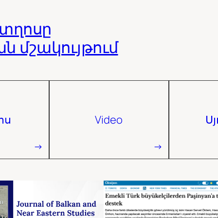
իտղոսը
 մշակույթում
ոս
Video
Ս