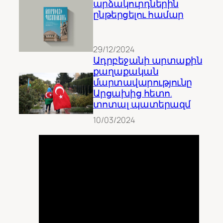
արձակուրդներին
ընթերցելու համար
29/12/2024
Ադրբեջանի արտաքին
քաղաքական
մարտավարությունը
Արցախից հետո.
տոտալ պատերազմ
10/03/2024