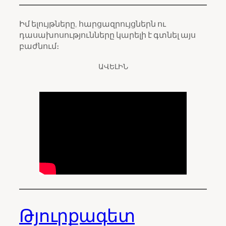
Իմ ելույթները, հարցազրույցներն ու
դասախոսությունները կարելի է գտնել այս
բաժնում։
ԱՎԵԼԻՆ
Թյուրքագետ