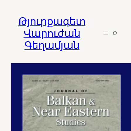
Skip
to
Թյուրքագետ
content
Վարուժան
Գեղամյան