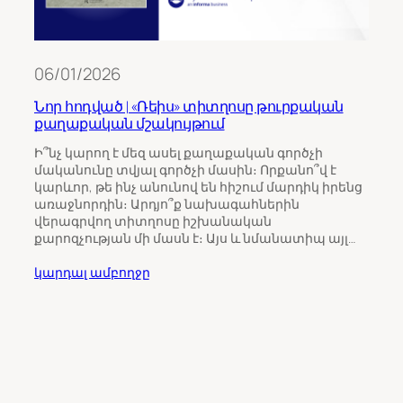
06/01/2026
Նոր հոդված | «Ռեիս» տիտղոսը թուրքական
քաղաքական մշակույթում
11/0
Ի՞նչ կարող է մեզ ասել քաղաքական գործչի
մականունը տվյալ գործչի մասին։ Որքանո՞վ է
Թու
կարևոր, թե ինչ անունով են հիշում մարդիկ իրենց
ինչպ
առաջնորդին։ Արդյո՞ք նախագահներին
Հայ
վերագրվող տիտղոսը իշխանական
քարոզչության մի մասն է։ Այս և նմանատիպ այլ…
Հայա
ընտր
կարդալ ամբողջը
վրա 
միջ
ուշա
որպ
ընտր
կարդ