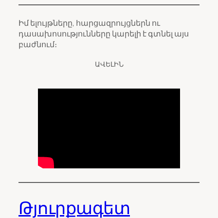
Իմ ելույթները, հարցազրույցներն ու
դասախոսությունները կարելի է գտնել այս
բաժնում։
ԱՎԵԼԻՆ
Թյուրքագետ