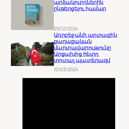
արձակուրդներին
ընթերցելու համար
29/12/2024
Ադրբեջանի արտաքին
քաղաքական
մարտավարությունը
Արցախից հետո.
տոտալ պատերազմ
10/03/2024