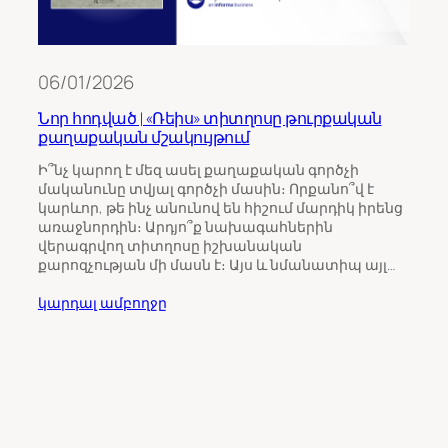
06/01/2026
Նոր հոդված | «Ռեիս» տիտղոսը թուրքական
քաղաքական մշակույթում
11/0
Ի՞նչ կարող է մեզ ասել քաղաքական գործչի
մականունը տվյալ գործչի մասին։ Որքանո՞վ է
Թու
կարևոր, թե ինչ անունով են հիշում մարդիկ իրենց
ինչպ
առաջնորդին։ Արդյո՞ք նախագահներին
Հայ
վերագրվող տիտղոսը իշխանական
քարոզչության մի մասն է։ Այս և նմանատիպ այլ…
Հայա
ընտր
կարդալ ամբողջը
վրա 
միջ
ուշա
որպ
ընտր
կարդ