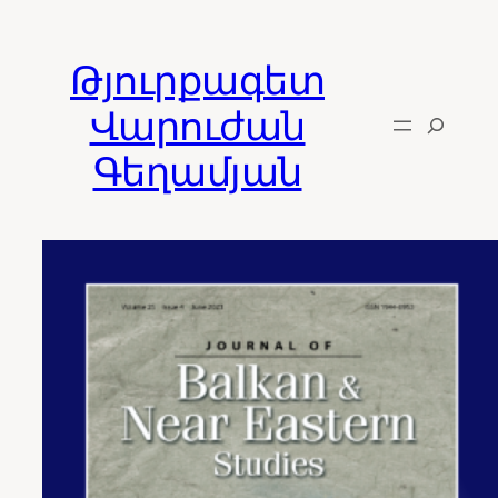
Skip
to
Թյուրքագետ
content
Վարուժան
Գեղամյան