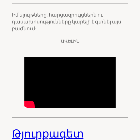
Իմ ելույթները, հարցազրույցներն ու
դասախոսությունները կարելի է գտնել այս
բաժնում։
ԱՎԵԼԻՆ
Թյուրքագետ