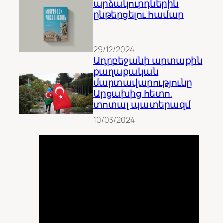
արձակուրդներին
ընթերցելու համար
29/12/2024
Ադրբեջանի արտաքին
քաղաքական
մարտավարությունը
Արցախից հետո.
տոտալ պատերազմ
10/03/2024