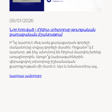
06/01/2026
Նոր հոդված | «Ռեիս» տիտղոսը թուրքական
քաղաքական մշակույթում
11/0
Ի՞նչ կարող է մեզ ասել քաղաքական գործչի
մականունը տվյալ գործչի մասին։ Որքանո՞վ է
Թու
կարևոր, թե ինչ անունով են հիշում մարդիկ իրենց
ինչպ
առաջնորդին։ Արդյո՞ք նախագահներին
Հայ
վերագրվող տիտղոսը իշխանական
քարոզչության մի մասն է։ Այս և նմանատիպ այլ…
Հայա
ընտր
կարդալ ամբողջը
վրա 
միջ
ուշա
որպ
ընտր
կարդ