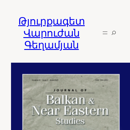
Skip
to
Թյուրքագետ
content
Վարուժան
Գեղամյան