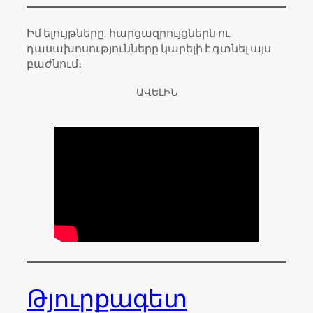
Իմ ելույթները, հարցազրույցներն ու
դասախոսությունները կարելի է գտնել այս
բաժնում։
ԱՎԵԼԻՆ
Թյուրքագետ