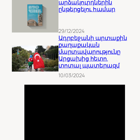
արձակուրդներին
ընթերցելու համար
29/12/2024
Ադրբեջանի արտաքին
քաղաքական
մարտավարությունը
Արցախից հետո.
տոտալ պատերազմ
10/03/2024