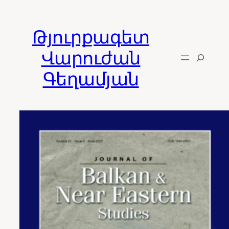
Skip
to
Թյուրքագետ
content
Վարուժան
Գեղամյան