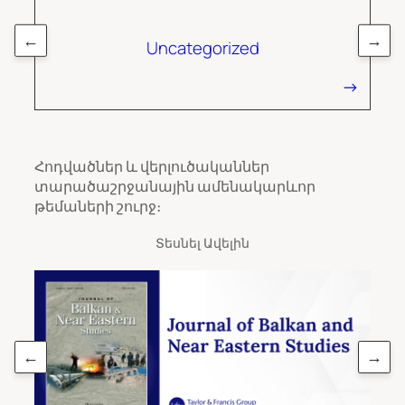
←
→
Uncategorized
Հոդվածներ և վերլուծականներ
տարածաշրջանային ամենակարևոր
թեմաների շուրջ։
Տեսնել Ավելին
←
→