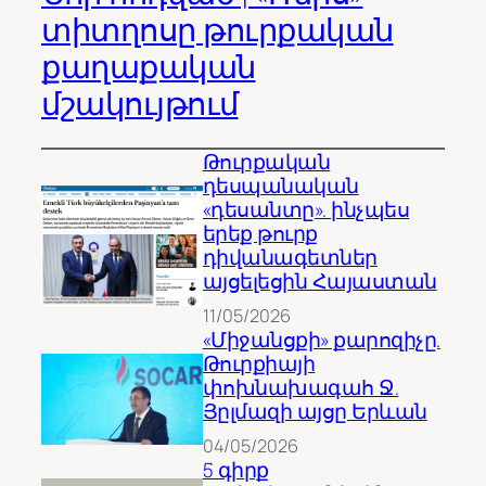
տիտղոսը թուրքական
քաղաքական
մշակույթում
Թուրքական
դեսպանական
«դեսանտը». ինչպես
երեք թուրք
դիվանագետներ
այցելեցին Հայաստան
11/05/2026
«Միջանցքի» քարոզիչը.
Թուրքիայի
փոխնախագահ Ջ.
Յըլմազի այցը Երևան
04/05/2026
5 գիրք