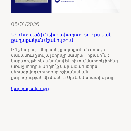
06/01/2026
Նոր հոդված | «Ռեիս» տիտղոսը թուրքական
քաղաքական մշակույթում
11/0
Ի՞նչ կարող է մեզ ասել քաղաքական գործչի
մականունը տվյալ գործչի մասին։ Որքանո՞վ է
Թու
կարևոր, թե ինչ անունով են հիշում մարդիկ իրենց
ինչպ
առաջնորդին։ Արդյո՞ք նախագահներին
Հայ
վերագրվող տիտղոսը իշխանական
քարոզչության մի մասն է։ Այս և նմանատիպ այլ…
Հայա
ընտր
կարդալ ամբողջը
վրա 
միջ
ուշա
որպ
ընտր
կարդ