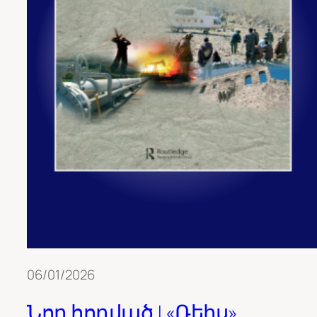
06/01/2026
Նոր հոդված | «Ռեիս»