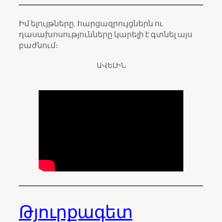
Իմ ելույթները, հարցազրույցներն ու
դասախոսությունները կարելի է գտնել այս
բաժնում։
ԱՎԵԼԻՆ
Թյուրքագետ