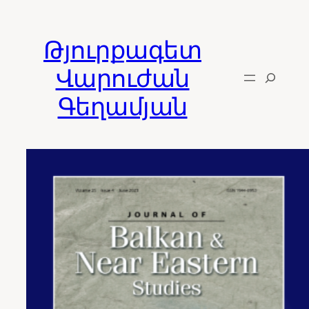
Skip
to
Թյուրքագետ
content
Վարուժան
Գեղամյան