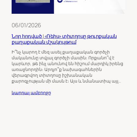
06/01/2026
Նոր հոդված | «Ռեիս» տիտղոսը թուրքական
քաղաքական մշակույթում
11/0
Ի՞նչ կարող է մեզ ասել քաղաքական գործչի
մականունը տվյալ գործչի մասին։ Որքանո՞վ է
Թու
կարևոր, թե ինչ անունով են հիշում մարդիկ իրենց
ինչպ
առաջնորդին։ Արդյո՞ք նախագահներին
Հայ
վերագրվող տիտղոսը իշխանական
քարոզչության մի մասն է։ Այս և նմանատիպ այլ…
Հայա
ընտր
կարդալ ամբողջը
վրա 
միջ
ուշա
որպ
ընտր
կարդ