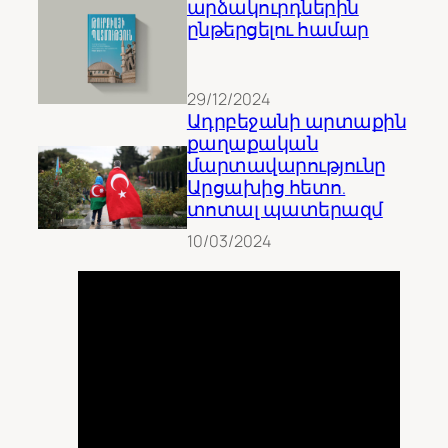
արձակուրդներին
ընթերցելու համար
29/12/2024
Ադրբեջանի արտաքին
քաղաքական
մարտավարությունը
Արցախից հետո.
տոտալ պատերազմ
10/03/2024