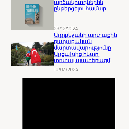
արձակուրդներին
ընթերցելու համար
29/12/2024
Ադրբեջանի արտաքին
քաղաքական
մարտավարությունը
Արցախից հետո.
տոտալ պատերազմ
10/03/2024