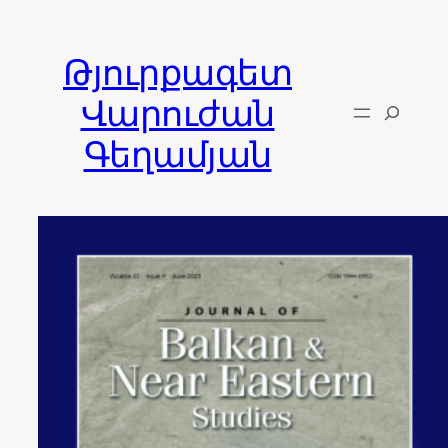
Skip
to
Թյուրքագետ
content
Վարուժան
Գեղամյան