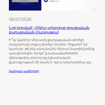
06/01/2026
Նոր հոդված | «Ռեիս» տիտղոսը թուրքական
քաղաքական մշակույթում
11/0
Ի՞նչ կարող է մեզ ասել քաղաքական գործչի
մականունը տվյալ գործչի մասին։ Որքանո՞վ է
Թու
կարևոր, թե ինչ անունով են հիշում մարդիկ իրենց
ինչպ
առաջնորդին։ Արդյո՞ք նախագահներին
Հայ
վերագրվող տիտղոսը իշխանական
քարոզչության մի մասն է։ Այս և նմանատիպ այլ…
Հայա
ընտր
կարդալ ամբողջը
վրա 
միջ
ուշա
որպ
ընտր
կարդ