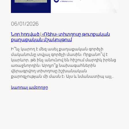
06/01/2026
Նոր հոդված | «Ռեիս» տիտղոսը թուրքական
քաղաքական մշակույթում
11/0
Ի՞նչ կարող է մեզ ասել քաղաքական գործչի
մականունը տվյալ գործչի մասին։ Որքանո՞վ է
Թու
կարևոր, թե ինչ անունով են հիշում մարդիկ իրենց
ինչպ
առաջնորդին։ Արդյո՞ք նախագահներին
Հայ
վերագրվող տիտղոսը իշխանական
քարոզչության մի մասն է։ Այս և նմանատիպ այլ…
Հայա
ընտր
կարդալ ամբողջը
վրա 
միջ
ուշա
որպ
ընտր
կարդ