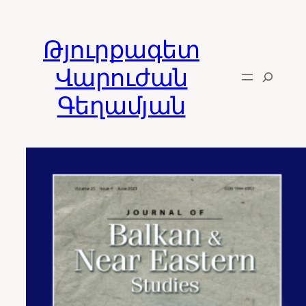
Skip
to
Թյուրքագետ
content
Վարուժան
Գեղամյան