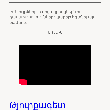
Իմ ելույթները, հարցազրույցներն ու
դասախոսությունները կարելի է գտնել այս
բաժնում։
ԱՎԵԼԻՆ
Թյուրքագետ