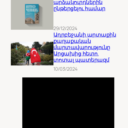
արձակուրդներին
ընթերցելու համար
29/12/2024
Ադրբեջանի արտաքին
քաղաքական
մարտավարությունը
Արցախից հետո.
տոտալ պատերազմ
10/03/2024