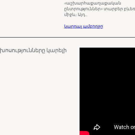
«աշխարհաքաղաքական
ընտրություններ» տարբեր բևե
միջև։ Այդ…
կարդալ ամբողջը
ախոսությունները կարելի