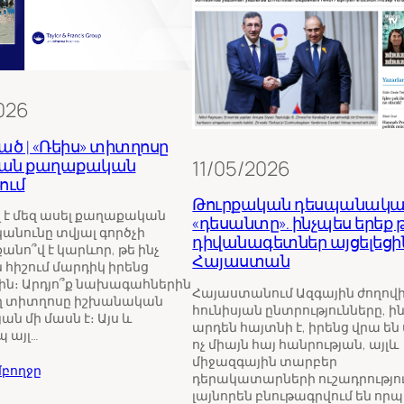
026
ած | «Ռեիս» տիտղոսը
կան քաղաքական
11/05/2026
ում
Թուրքական դեսպանակա
ղ է մեզ ասել քաղաքական
«դեսանտը». ինչպես երեք 
կանունը տվյալ գործչի
դիվանագետներ այցելեցի
անո՞վ է կարևոր, թե ինչ
Հայաստան
 հիշում մարդիկ իրենց
ն։ Արդյո՞ք նախագահներին
Հայաստանում Ազգային ժողովի 
ղ տիտղոսը իշխանական
հունիսյան ընտրությունները, ի
ան մի մասն է։ Այս և
արդեն հայտնի է, իրենց վրա են
 այլ…
ոչ միայն հայ հանրության, այլև
միջազգային տարբեր
բողջը
դերակատարների ուշադրությու
լայնորեն բնութագրվում են որ