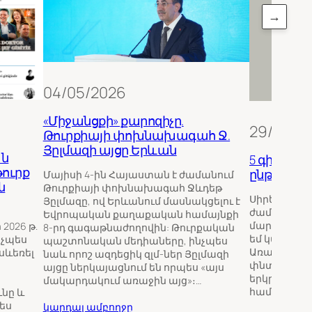
→
04/05/2026
«Միջանցքի» քարոզիչը.
29/12/20
Թուրքիայի փոխնախագահ Ջ.
Յըլմազի այցը Երևան
ն
5 գիրք ա
թուրք
ընթերցել
Մայիսի 4-ին Հայաստան է ժամանում
ն
Թուրքիայի փոխնախագահ Ջևդեթ
Սիրելի՛ ըն
Յըլմազը, ով Երևանում մասնակցելու է
ժամանակնե
Եվրոպական քաղաքական համայնքի
մարտահրավ
2026 թ.
8-րդ գագաթնաժողովին: Թուրքական
եմ կարդալ 
նչպես
պաշտոնական մեդիաները, ինչպես
Առաջինը՝ գ
 սևեռել
նաև որոշ ազդեցիկ զլմ-ներ Յըլմազի
փնտրելու մ
այցը ներկայացնում են որպես «այս
երկրորդը՝ 
մակարդակում առաջին այց»։…
համար։ Քան
նը և
պես
կարդալ ամբողջը