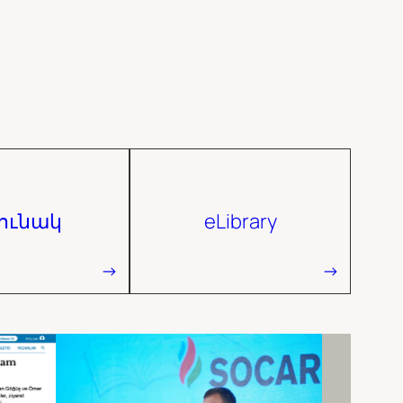
յունակ
eLibrary