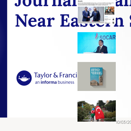
թուրք
այցել
11/05/2
«Միջան
Թուրք
Ջ. Յըլ
04/05/
5 գիրք
ընթերց
29/12/2
Ադրբե
քաղա
մարտա
Արցախ
պատե
10/03/2