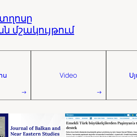
իտղոսը
 մշակույթում
ոս
Video
Ս