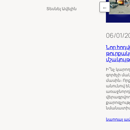
←
Տեսնել Ավելին
06/01/2
Նոր հոդվ
թուրքա
մշակույթ
Ի՞նչ կարո
գործչի մա
մասին։ Որք
անունով են
առաջնորդի
վերագրվո
քարոզչությ
նմանատիպ
կարդալ ամ