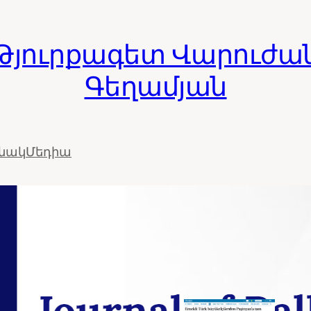
Թյուրքագետ Վարուժա
Գեղամյան
ւնակ
Մեդիա
Թուրք
«դեսան