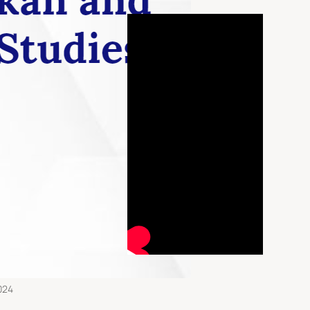
 դիվանագետներ
եցին Հայաստան
026
ցքի» քարոզիչը.
իայի փոխնախագահ
մազի այցը Երևան
2026
 արձակուրդներին
ելու համար
024
ջանի արտաքին
քական
վարությունը
ից հետո. տոտալ
րազմ
024