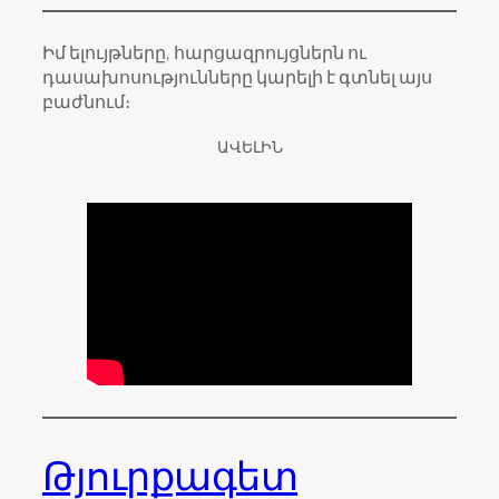
Իմ ելույթները, հարցազրույցներն ու
դասախոսությունները կարելի է գտնել այս
բաժնում։
ԱՎԵԼԻՆ
Թյուրքագետ