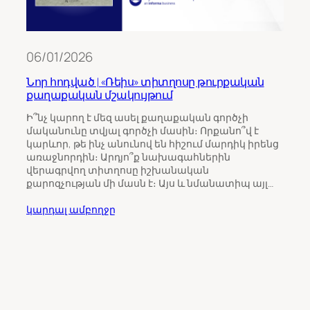
06/01/2026
Նոր հոդված | «Ռեիս» տիտղոսը թուրքական
քաղաքական մշակույթում
11/0
Ի՞նչ կարող է մեզ ասել քաղաքական գործչի
մականունը տվյալ գործչի մասին։ Որքանո՞վ է
Թու
կարևոր, թե ինչ անունով են հիշում մարդիկ իրենց
ինչպ
առաջնորդին։ Արդյո՞ք նախագահներին
Հայ
վերագրվող տիտղոսը իշխանական
քարոզչության մի մասն է։ Այս և նմանատիպ այլ…
Հայա
ընտր
կարդալ ամբողջը
վրա 
միջ
ուշա
որպ
ընտր
կարդ