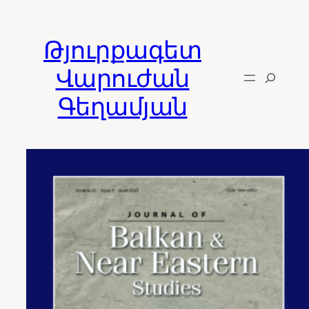
Skip
to
Թյուրքագետ
content
Վարուժան
Գեղամյան