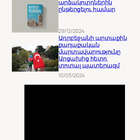
արձակուրդներին
ընթերցելու համար
29/12/2024
Ադրբեջանի արտաքին
քաղաքական
մարտավարությունը
Արցախից հետո.
տոտալ պատերազմ
10/03/2024