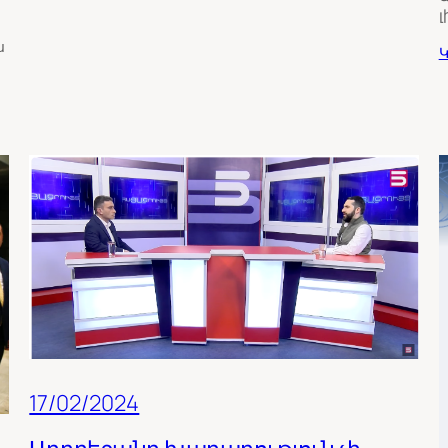
լ
ս
Կ
17/02/2024