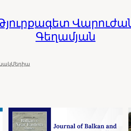
Թյուրքագետ Վարուժա
Գեղամյան
ւնակ
Մեդիա