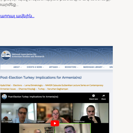
իարժեք…
արդալ ավելին…