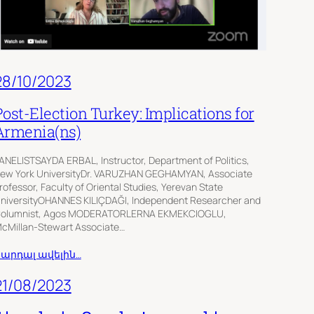
28/10/2023
Post-Election Turkey: Implications for
Armenia(ns)
ANELISTSAYDA ERBAL, Instructor, Department of Politics,
ew York UniversityDr. VARUZHAN GEGHAMYAN, Associate
rofessor, Faculty of Oriental Studies, Yerevan State
niversityOHANNES KILIÇDAĞI, Independent Researcher and
olumnist, Agos MODERATORLERNA EKMEKCIOGLU,
cMillan-Stewart Associate…
արդալ ավելին…
21/08/2023