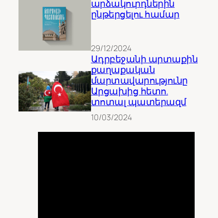
արձակուրդներին
ընթերցելու համար
29/12/2024
Ադրբեջանի արտաքին
քաղաքական
մարտավարությունը
Արցախից հետո.
տոտալ պատերազմ
10/03/2024