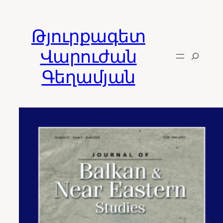
Skip
to
Թյուրքագետ
content
Վարուժան
Գեղամյան