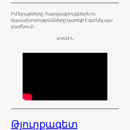
Իմ ելույթները, հարցազրույցներն ու
դասախոսությունները կարելի է գտնել այս
բաժնում։
ԱՎԵԼԻՆ
Թյուրքագետ