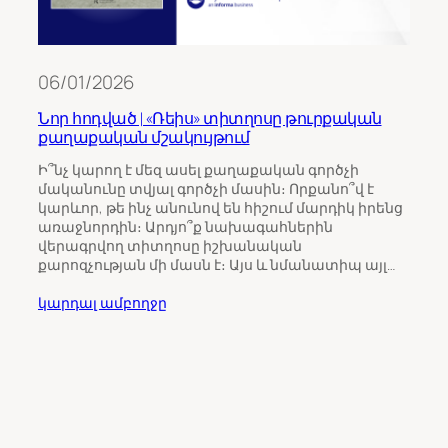
06/01/2026
Նոր հոդված | «Ռեիս» տիտղոսը թուրքական
քաղաքական մշակույթում
11/0
Ի՞նչ կարող է մեզ ասել քաղաքական գործչի
մականունը տվյալ գործչի մասին։ Որքանո՞վ է
Թու
կարևոր, թե ինչ անունով են հիշում մարդիկ իրենց
ինչպ
առաջնորդին։ Արդյո՞ք նախագահներին
Հայ
վերագրվող տիտղոսը իշխանական
քարոզչության մի մասն է։ Այս և նմանատիպ այլ…
Հայա
ընտր
կարդալ ամբողջը
վրա 
միջ
ուշա
որպ
ընտր
կարդ