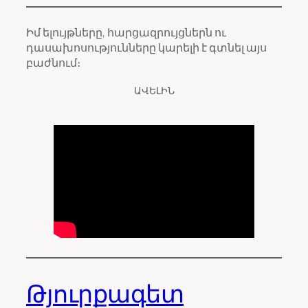
Իմ ելույթները, հարցազրույցներն ու
դասախոսությունները կարելի է գտնել այս
բաժնում։
ԱՎԵԼԻՆ
Թյուրքագետ