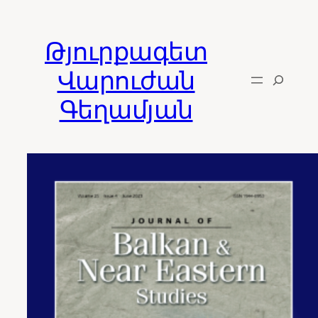
Skip
to
Թյուրքագետ
content
Վարուժան
Գեղամյան