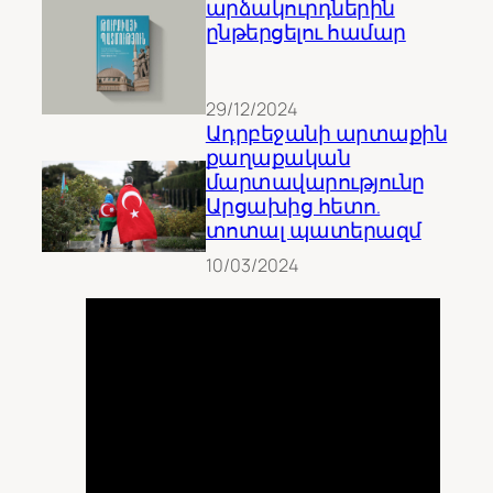
արձակուրդներին
ընթերցելու համար
29/12/2024
Ադրբեջանի արտաքին
քաղաքական
մարտավարությունը
Արցախից հետո.
տոտալ պատերազմ
10/03/2024