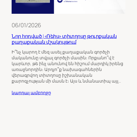
06/01/2026
Նոր հոդված | «Ռեիս» տիտղոսը թուրքական
քաղաքական մշակույթում
11/0
Ի՞նչ կարող է մեզ ասել քաղաքական գործչի
մականունը տվյալ գործչի մասին։ Որքանո՞վ է
Թու
կարևոր, թե ինչ անունով են հիշում մարդիկ իրենց
ինչպ
առաջնորդին։ Արդյո՞ք նախագահներին
Հայ
վերագրվող տիտղոսը իշխանական
քարոզչության մի մասն է։ Այս և նմանատիպ այլ…
Հայա
ընտր
կարդալ ամբողջը
վրա 
միջ
ուշա
որպ
ընտր
կարդ