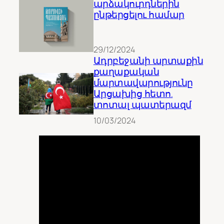
արձակուրդներին
ընթերցելու համար
29/12/2024
Ադրբեջանի արտաքին
քաղաքական
մարտավարությունը
Արցախից հետո.
տոտալ պատերազմ
10/03/2024