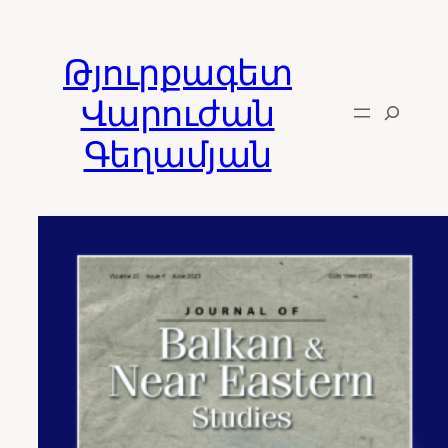
Skip
to
Թյուրքագետ
content
Վարուժան
Գեղամյան