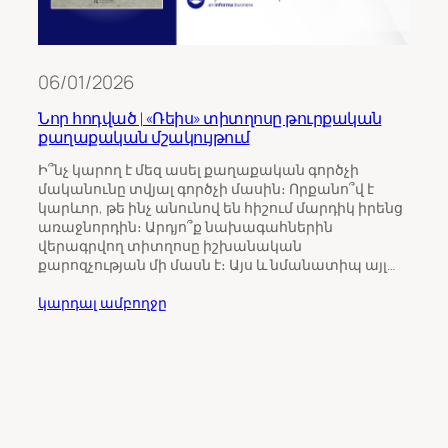
06/01/2026
Նոր հոդված | «Ռեիս» տիտղոսը թուրքական
քաղաքական մշակույթում
11/0
Ի՞նչ կարող է մեզ ասել քաղաքական գործչի
մականունը տվյալ գործչի մասին։ Որքանո՞վ է
Թու
կարևոր, թե ինչ անունով են հիշում մարդիկ իրենց
ինչպ
առաջնորդին։ Արդյո՞ք նախագահներին
Հայ
վերագրվող տիտղոսը իշխանական
քարոզչության մի մասն է։ Այս և նմանատիպ այլ…
Հայա
ընտր
կարդալ ամբողջը
վրա 
միջ
ուշա
որպ
ընտր
կարդ