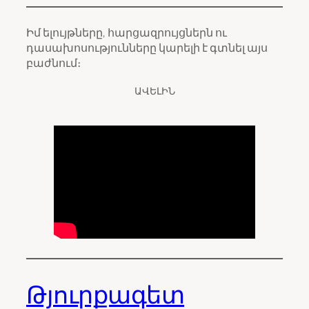
Իմ ելույթները, հարցազրույցներն ու
դասախոսությունները կարելի է գտնել այս
բաժնում։
ԱՎԵԼԻՆ
Թյուրքագետ