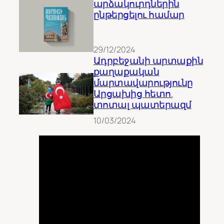
արձակուրդներին
ընթերցելու համար
29/12/2024
Ադրբեջանի արտաքին
քաղաքական
մարտավարությունը
Արցախից հետո.
տոտալ պատերազմ
10/03/2024