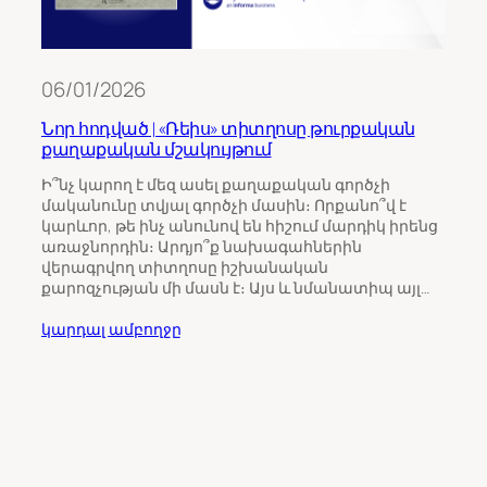
06/01/2026
Նոր հոդված | «Ռեիս» տիտղոսը թուրքական
քաղաքական մշակույթում
11/0
Ի՞նչ կարող է մեզ ասել քաղաքական գործչի
մականունը տվյալ գործչի մասին։ Որքանո՞վ է
Թու
կարևոր, թե ինչ անունով են հիշում մարդիկ իրենց
ինչպ
առաջնորդին։ Արդյո՞ք նախագահներին
Հայ
վերագրվող տիտղոսը իշխանական
քարոզչության մի մասն է։ Այս և նմանատիպ այլ…
Հայա
ընտր
կարդալ ամբողջը
վրա 
միջ
ուշա
որպ
ընտր
կարդ