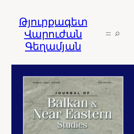
Skip
to
Թյուրքագետ
content
Վարուժան
Գեղամյան