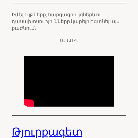
Իմ ելույթները, հարցազրույցներն ու
դասախոսությունները կարելի է գտնել այս
բաժնում։
ԱՎԵԼԻՆ
Թյուրքագետ