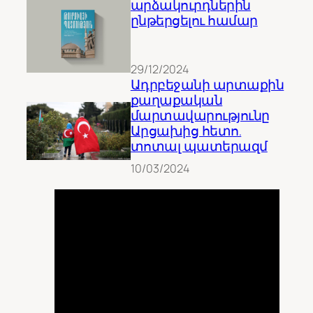
արձակուրդներին
ընթերցելու համար
29/12/2024
Ադրբեջանի արտաքին
քաղաքական
մարտավարությունը
Արցախից հետո.
տոտալ պատերազմ
10/03/2024