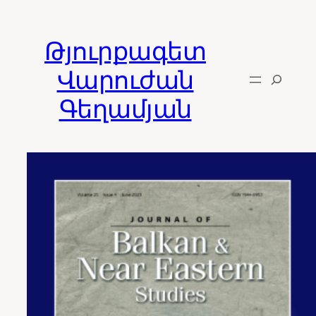
Skip
to
Թյուրքագետ
content
Վարուժան
Գեղամյան