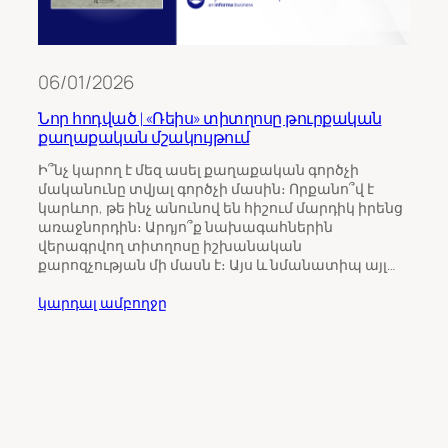
06/01/2026
Նոր հոդված | «Ռեիս» տիտղոսը թուրքական
քաղաքական մշակույթում
11/0
Ի՞նչ կարող է մեզ ասել քաղաքական գործչի
մականունը տվյալ գործչի մասին։ Որքանո՞վ է
Թու
կարևոր, թե ինչ անունով են հիշում մարդիկ իրենց
ինչպ
առաջնորդին։ Արդյո՞ք նախագահներին
Հայ
վերագրվող տիտղոսը իշխանական
քարոզչության մի մասն է։ Այս և նմանատիպ այլ…
Հայա
ընտր
կարդալ ամբողջը
վրա 
միջ
ուշա
որպ
ընտր
կարդ