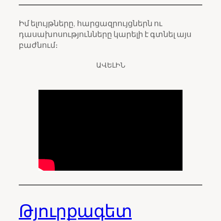
Իմ ելույթները, հարցազրույցներն ու
դասախոսությունները կարելի է գտնել այս
բաժնում։
ԱՎԵԼԻՆ
Թյուրքագետ