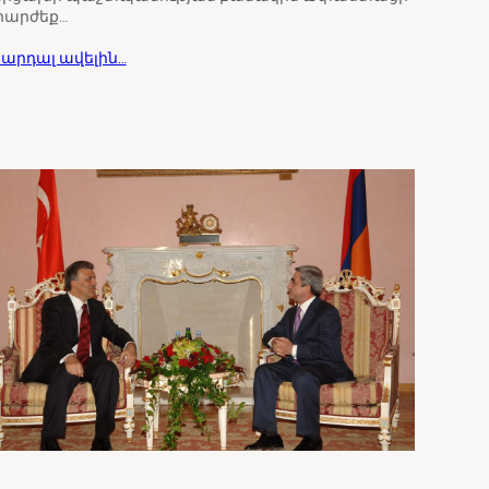
իարժեք…
արդալ ավելին…