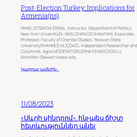
Post-Election Turkey: Implications for
Armenia(ns)
PANELISTSAYDA ERBAL, Instructor, Department of Politics,
New York UniversityDr. VARUZHAN GEGHAMYAN, Associate
Professor, Faculty of Oriental Studies, Yerevan State
UniversityOHANNES KILIÇDAĞI, Independent Researcher an
Columnist, Agos MODERATORLERNA EKMEKCIOGLU,
McMillan-Stewart Associate…
Կարդալ ավելին…
11/08/2023
«Սևրի սինդրոմ». ինչպես ճիշտ
հետևություններ անել