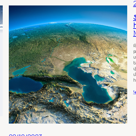
թ
տ
ե
փ
մ
Կ