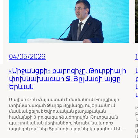
04/05/2026
«Միջանցքի» քարոզիչը. Թուրքիայի
փոխնախագահ Ջ. Յըլմազի այցը
Երևան
Մայիսի 4-ին Հայաստան է ժամանում Թուրքիայի
փոխնախագահ Ջևդեթ Յըլմազը, ով Երևանում
Թ
մասնակցելու է Եվրոպական քաղաքական
թ
համայնքի 8-րդ գագաթնաժողովին: Թուրքական
1
պաշտոնական մեդիաները, ինչպես նաև որոշ
թ
ազդեցիկ զլմ-ներ Յըլմազի այցը ներկայացնում են…
մ