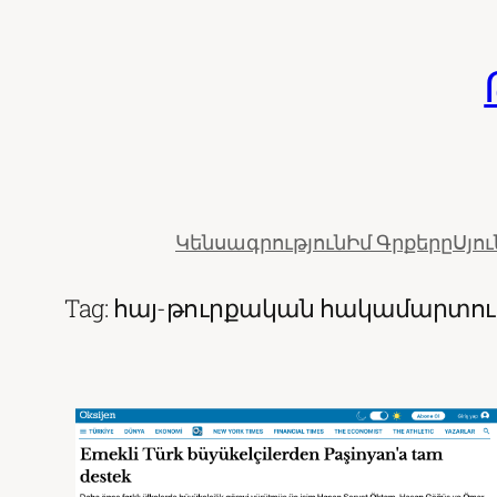
Skip
to
content
Կենսագրություն
Իմ Գրքերը
Սյո
Tag:
հայ-թուրքական հակամարտու