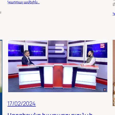
Կարդալ ավելին…
լ
ս
Կ
17/02/2024