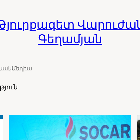
Թյուրքագետ Վարուժա
Գեղամյան
ւնակ
Մեդիա
թյուն