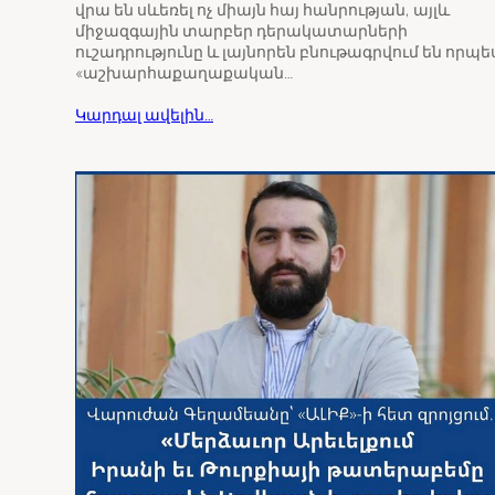
վրա են սևեռել ոչ միայն հայ հանրության, այլև
միջազգային տարբեր դերակատարների
ուշադրությունը և լայնորեն բնութագրվում են որպե
«աշխարհաքաղաքական…
Կարդալ ավելին…