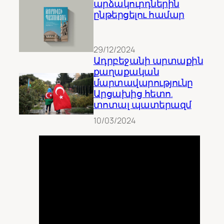
արձակուրդներին
ընթերցելու համար
29/12/2024
Ադրբեջանի արտաքին
քաղաքական
մարտավարությունը
Արցախից հետո.
տոտալ պատերազմ
10/03/2024