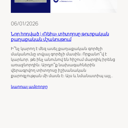
06/01/2026
Նոր հոդված | «Ռեիս» տիտղոսը թուրքական
քաղաքական մշակույթում
11/0
Ի՞նչ կարող է մեզ ասել քաղաքական գործչի
մականունը տվյալ գործչի մասին։ Որքանո՞վ է
Թու
կարևոր, թե ինչ անունով են հիշում մարդիկ իրենց
ինչպ
առաջնորդին։ Արդյո՞ք նախագահներին
Հայ
վերագրվող տիտղոսը իշխանական
քարոզչության մի մասն է։ Այս և նմանատիպ այլ…
Հայա
ընտր
կարդալ ամբողջը
վրա 
միջ
ուշա
որպ
ընտր
կարդ