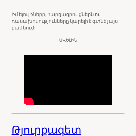
Իմ ելույթները, հարցազրույցներն ու
դասախոսությունները կարելի է գտնել այս
բաժնում։
ԱՎԵԼԻՆ
Թյուրքագետ