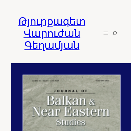
Skip
to
Թյուրքագետ
content
Վարուժան
Գեղամյան