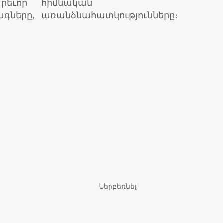
րեւոր
հիմնական
ագները,
առանձնահատկությունները։
Ներբեռնել