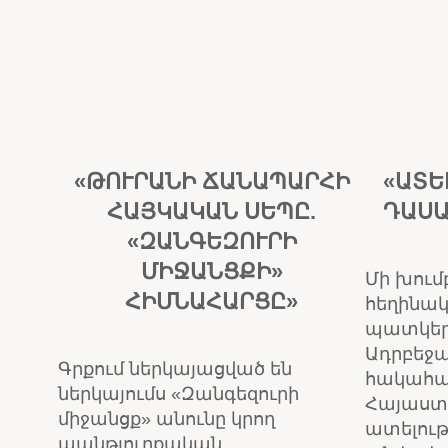
«ԹՈՒՐԱՆԻ ՃԱՆԱՊԱՐՀԻ
«ԱՏԵ
ՀԱՅԿԱԿԱՆ ՍԵՊԸ.
ԴԱՍԱ
«ԶԱՆԳԵԶՈՒՐԻ
ՄԻՋԱՆՑՔԻ»
Մի խում
ՀԻՄՆԱՀԱՐՑԸ»
հեղինակ
պատկերվ
Ադրբեջա
Գրքում ներկայացված են
հակահա
ներկայումս «Զանգեզուրի
Հայաստ
միջանցք» անունը կրող
ատելութ
պանթյուրքական