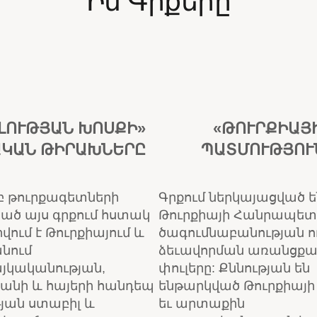
Իմ Գրքերը
ԼՈՒԹՅԱՆ ԽՈՍՔԻ»
«ԹՈՒՐՔԻԱՅ
ԿԱՆ ԹԻՐԱԽՆԵՐԸ
ՊԱՏՄՈՒԹՅՈՒ
բ թուրքագետների
Գրքում ներկայացված ե
ած այս գրքում հստակ
Թուրքիայի Հանրապետ
ում է Թուրքիայում և
ծագումնաբանության ո
նում
ձեւավորման առանցքա
յկականության,
փուլերը: Քննության են
անի և հայերի հանդեպ
ենթարկված Թուրքիայի
յան ստաբիլ և
եւ արտաքին